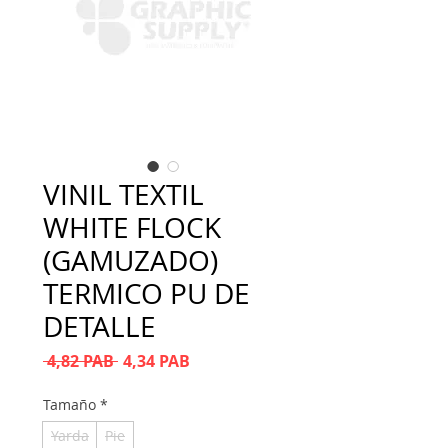
VINIL TEXTIL
WHITE FLOCK
(GAMUZADO)
TERMICO PU DE
DETALLE
Precio
Precio de oferta
 4,82 PAB 
4,34 PAB
Tamaño
*
Yarda
Pie