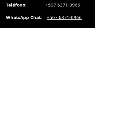
Teléfono
:
+507 6371-0966
WhatsApp Chat
:
+507 6371-0966
Correo
:
pedidos@graphicsupply.com.pa
Horario
:
Lunes a Viernes:
8:30am a
5pm
Sábado
: 8:30am a
5pm
Domingo: 10am a
2pm
SUCURSAL TRANSISTMICA
Dirección
: Plaza Comercial, PH
Millenium Park, vía Simón Bolívar,
local #8, Betania,
Ciudad de Panamá, Panamá.