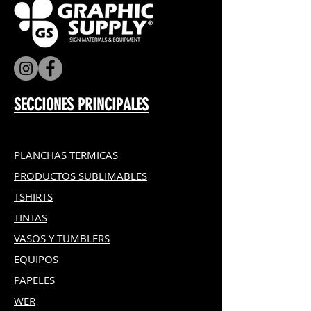
RECOMENDACIONES DE
PLANCHADO:
Temperatura 150ºC - 160ºC
Tiempo: 8 - 10 seg
Presión media
Depilado en caliente
SECCIONES PRINCIPALES
RECOMENDACIONES DE
PLANCHADO:
PLANCHAS TERMICAS
Corte con navaja de 45º
PRODUCTOS SUBLIMABLES
Lavado en máquina o a mano
Temperatura del agua 40ºC
TSHIRTS
Uso de detergente común
TINTAS
VASOS Y TUMBLERS
*Los colores y texturas
demostradas aquí pueden no ser
EQUIPOS
exactos.
PAPELES
WER