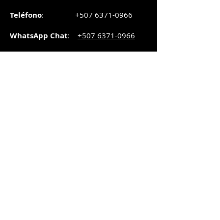
Teléfono
:
+507 6371-0966
WhatsApp Chat
:
+507 6371-0966
Correo
:
pedidos@graphicsupply.com.pa
Horario
:
Lunes a Viernes:
8:30am a
5pm
Sábado
: 8:30am a
5pm
Domingo: 10am a
2pm
SUCURSAL TRANSISTMICA
Dirección
: Plaza Comercial, PH
Millenium Park, vía Simón Bolívar,
local #8, Betania,