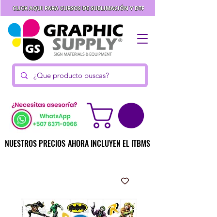
CLICK AQUI PARA CURSOS DE SUBLIMACIÓN Y DTF
NUESTROS PRECIOS AHORA INCLUYEN EL ITBMS
NUESTROS PRECIOS AHORA INCLUYEN EL ITBMS