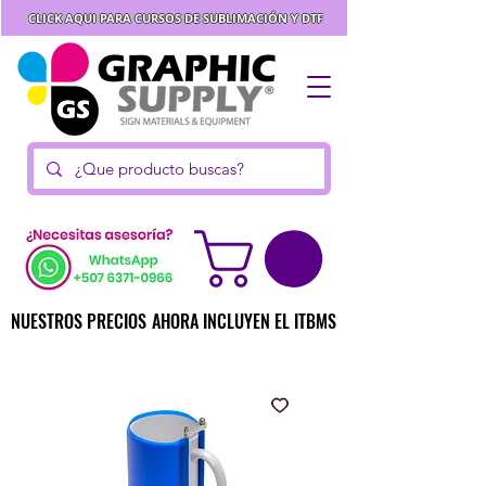
CLICK AQUI PARA CURSOS DE SUBLIMACIÓN Y DTF
NUESTROS PRECIOS AHORA INCLUYEN EL ITBMS
NUESTROS PRECIOS AHORA INCLUYEN EL ITBMS