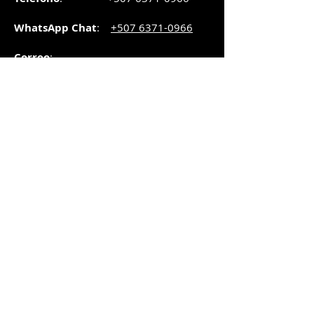
WhatsApp Chat
:
+507 6371-0966
Correo
:
pedidos@graphicsupply.com.pa
Horario
:
Lunes a Viernes:
8:30am a
5pm
Sábado
: 8:30am a
5pm
Domingo: 10am a
2pm
SUCURSAL TRANSISTMICA
Dirección
: Plaza Comercial, PH
Millenium Park, vía Simón Bolívar,
local #8, Betania,
Ciudad de Panamá, Panamá.