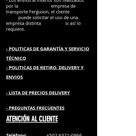
- Los envíos al interior son realizados
por la
e
mpre
sa de
transporte Ferguson, el
cliente
puede solicitar el uso de una
empresa distinta
si así lo
requiere.
- POLITICAS DE GARANTÍA
Y SERVICIO
TÉCNICO
- POLITICAS DE RETIRO, DELIVERY Y
ENVIOS
- L
ISTA DE PRECIOS DELIVERY
- PREGUNTAS FRECUENTES
ATENCIÓN AL CLIENTE
Teléfono
:
+507 6371-0966