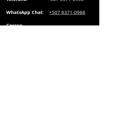
WhatsApp Chat
:
+507 6371-0966
Correo
:
pedidos@graphicsupply.com.pa
Horario
:
Lunes a Viernes:
8:30am a
5pm
Sábado
: 8:30am a
5pm
Domingo: 10am a
2pm
SUCURSAL TRANSISTMICA
Dirección
: Plaza Comercial, PH
Millenium Park, vía Simón Bolívar,
local #8, Betania,
Ciudad de Panamá, Panamá.