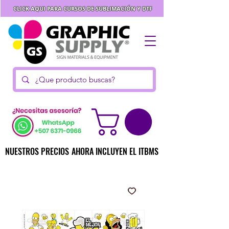
CLICK AQUI PARA CURSOS DE SUBLIMACIÓN Y DTF
NUESTROS PRECIOS AHORA INCLUYEN EL ITBMS
NUESTROS PRECIOS AHORA INCLUYEN EL ITBMS