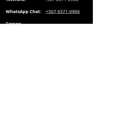
WhatsApp Chat
:
+507 6371-0966
Correo
:
pedidos@graphicsupply.com.pa
Horario
:
Lunes a Viernes:
8:30am a
5pm
Sábado
: 8:30am a
5pm
Domingo: 10am a
2pm
SUCURSAL TRANSISTMICA
Dirección
: Plaza Comercial, PH
Millenium Park, vía Simón Bolívar,
local #8, Betania,
Ciudad de Panamá, Panamá.