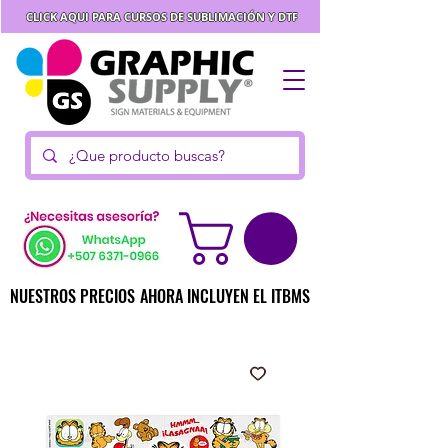
CLICK AQUI PARA CURSOS DE SUBLIMACIÓN Y DTF
NUESTROS PRECIOS AHORA INCLUYEN EL ITBMS
NUESTROS PRECIOS AHORA INCLUYEN EL ITBMS