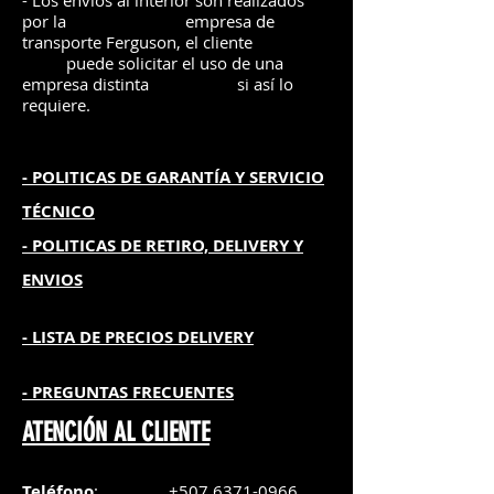
- Los envíos al interior son realizados
por la
e
mpre
sa de
transporte Ferguson, el
cliente
puede solicitar el uso de una
empresa distinta
si así lo
requiere.
- POLITICAS DE GARANTÍA
Y SERVICIO
TÉCNICO
- POLITICAS DE RETIRO, DELIVERY Y
ENVIOS
- L
ISTA DE PRECIOS DELIVERY
- PREGUNTAS FRECUENTES
ATENCIÓN AL CLIENTE
Teléfono
:
+507 6371-0966