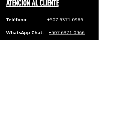
ATENCIÓN AL CLIENTE
Teléfono
:
+507 6371-0966
WhatsApp Chat
:
+507 6371-0966
Correo
:
pedidos@graphicsupply.com.pa
Horario
:
Lunes a Viernes:
8:30am a
5pm
Sábado
: 8:30am a
5pm
Domingo: 10am a
2pm
SUCURSAL TRANSISTMICA
Dirección
: Plaza Comercial, PH
Millenium Park, vía Simón Bolívar,