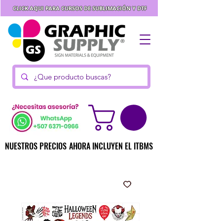
CLICK AQUI PARA CURSOS DE SUBLIMACIÓN Y DTF
NUESTROS PRECIOS AHORA INCLUYEN EL ITBMS
NUESTROS PRECIOS AHORA INCLUYEN EL ITBMS