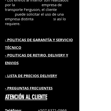
- Los envíos al interior son realizados
por la
e
mpre
sa de
transporte Ferguson, el
cliente
puede solicitar el uso de una
empresa distinta
si así lo
requiere.
- POLITICAS DE GARANTÍA
Y SERVICIO
TÉCNICO
- POLITICAS DE RETIRO, DELIVERY Y
ENVIOS
- L
ISTA DE PRECIOS DELIVERY
- PREGUNTAS FRECUENTES
ATENCIÓN AL CLIENTE
Teléfono
:
+507 6371-0966