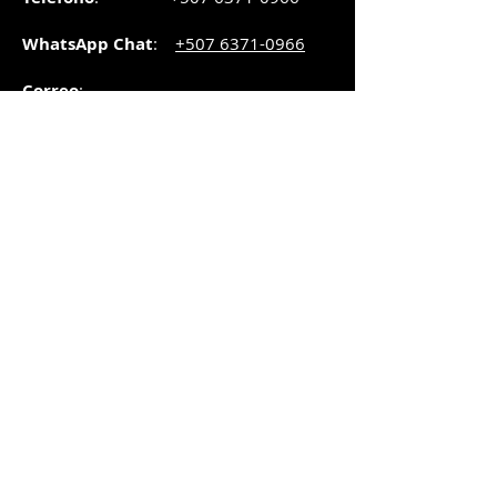
WhatsApp Chat
:
+507 6371-0966
Correo
:
pedidos@graphicsupply.com.pa
Horario
:
Lunes a Viernes:
8:30am a
5pm
Sábado
: 8:30am a
5pm
Domingo: 10am a
2pm
SUCURSAL TRANSISTMICA
Dirección
: Plaza Comercial, PH
Millenium Park, vía Simón Bolívar,
local #8, Betania,
Ciudad de Panamá, Panamá.