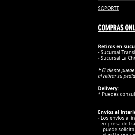
SOPORTE
COMPRAS ONL
Retiros en sucu
- Sucursal Trans
- Sucursal La Ch
* El cliente puede
al retirar su pedi
Delivery
* Puedes cons
Envíos
al Interi
- Los envíos al i
e
mpre
sa de tr
puede solicit