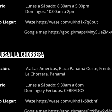
rio
:
Lunes a Sábado: 8:30am a 5:00pm
Do
mingos:
10:00am a 2pm
o Llegar:
Waze
https://waze.com/
ul/hd1x7q
8but
oogle map
https://goo.gl/maps/MnySUeZMx4
URSAL LA CHORRERA
cción
: Av. Las Americas, Plaza Panamá Oeste, Frente 
a Chorrera,
Panamá
rio
:
Lunes a Sábado: 9:30am a 6pm
Do
mingo y Feriados:
CERRADOS
o Llegar:
Waze
https://waze.com/ul/hd1x68cbnf
oogle map
https://goo.gl/maps/EtzkBew2yM