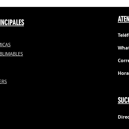
ATEN
INCIPALES
Telé
ICAS
What
BLIMABLES
Corr
Hora
S
ERS
Do
SUC
Dire
loc