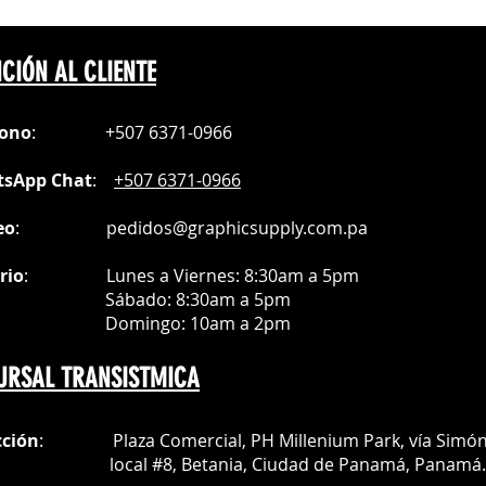
CIÓN AL CLIENTE
fono
:
+507 6371-0966
sApp Chat
:
+507 6371-0966
eo
:
pedidos@graphicsupply.com.pa
rio
:
Lunes a Viernes: 8:30am a
5pm
ábado
: 8:30am a 5pm
mingo: 10am a 2pm
URSAL TRANSISTMICA
cción
: Plaza Comercial, PH Millenium Park, vía Simó
al #8, Betania, Ciudad de Panamá, Panamá.