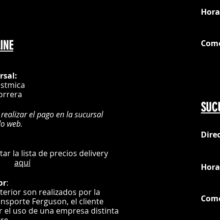
Hora
Com
INE
G
rsal:
istmica
orrera
SUC
 realizar el pago en la sucursal
do web.
Dire
:
L
ultar la lista de precios delivery
aquí
Hora
or
:
nterior son realizados por la
Com
ansporte Ferguson, el
cliente
ar el uso de una empresa distinta
G