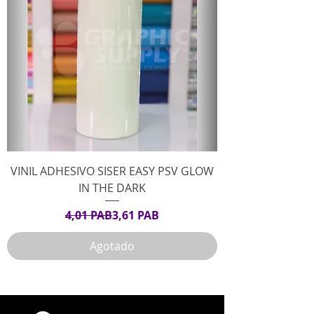
VINIL ADHESIVO SISER EASY PSV GLOW
IN THE DARK
Precio
Precio de oferta
4,01 PAB
3,61 PAB
Agotado