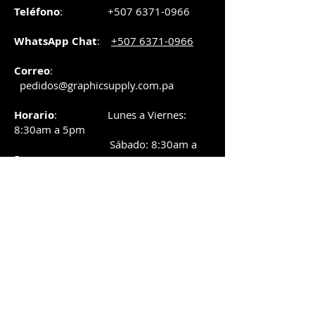
Teléfono
:
+507 6371-0966
WhatsApp Chat
:
+507 6371-0966
Correo
:
pedidos@graphicsupply.com.pa
Horario
:
Lunes a Viernes:
8:30am a
5pm
Sábado
: 8:30am a
5pm
Domingo: 10am a
2pm
SUCURSAL TRANSISTMICA
Dirección
: Plaza Comercial, PH
Millenium Park, vía Simón Bolívar,
local #8, Betania,
Ciudad de Panamá, Panamá.