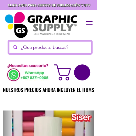
CLICK AQUI PARA CURSOS DE SUBLIMACIÓN Y DTF
NUESTROS PRECIOS AHORA INCLUYEN EL ITBMS
NUESTROS PRECIOS AHORA INCLUYEN EL ITBMS