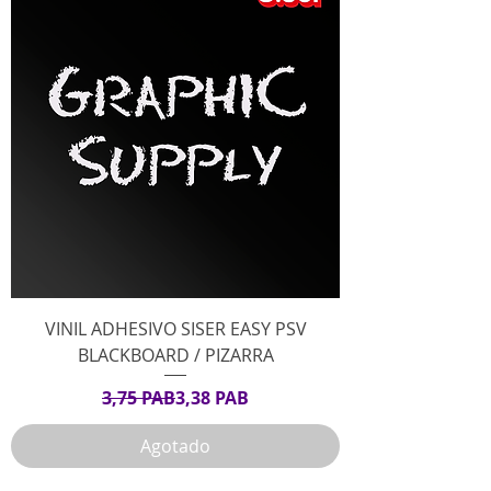
VINIL ADHESIVO SISER EASY PSV
BLACKBOARD / PIZARRA
Precio
Precio de oferta
3,75 PAB
3,38 PAB
Agotado