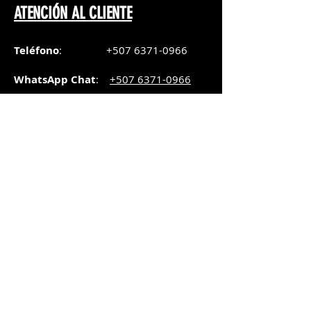
ATENCIÓN AL CLIENTE
Teléfono
:
+507 6371-0966
WhatsApp Chat
:
+507 6371-0966
Correo
:
pedidos@graphicsupply.com.pa
Horario
:
Lunes a Viernes:
8:30am a
5pm
Sábado
: 8:30am a
5pm
Domingo: 10am a
2pm
SUCURSAL TRANSISTMICA
Dirección
: Plaza Comercial, PH