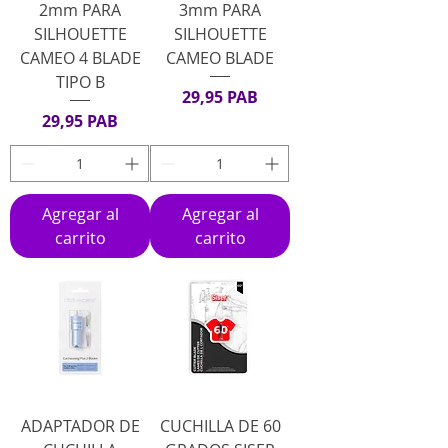
2mm PARA
3mm PARA
SILHOUETTE
SILHOUETTE
CAMEO 4 BLADE
CAMEO BLADE
TIPO B
Precio
29,95 PAB
Precio
29,95 PAB
Agregar al
Agregar al
carrito
carrito
ADAPTADOR DE
CUCHILLA DE 60