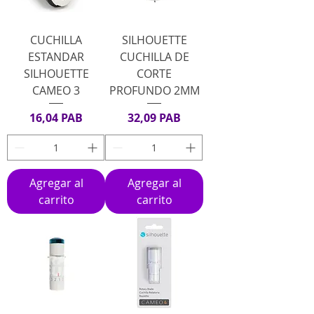
CUCHILLA
SILHOUETTE
ESTANDAR
CUCHILLA DE
SILHOUETTE
CORTE
CAMEO 3
PROFUNDO 2MM
Precio
Precio
16,04 PAB
32,09 PAB
Agregar al
Agregar al
carrito
carrito