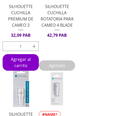
SILHOUETTE
SILHOUETTE
CUCHILLA
CUCHILLA
PREMIUM DE
ROTATORIA PARA
CAMEO 3
CAMEO 4 BLADE
Precio
Precio
32,09 PAB
42,79 PAB
Agregar al
carrito
Agotado
SILHOUETTE
#NAME?