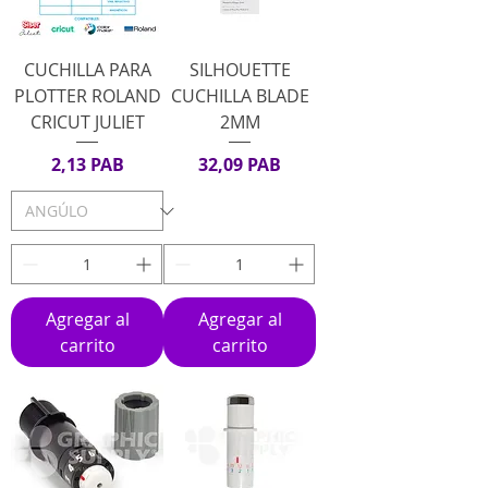
CUCHILLA PARA
SILHOUETTE
PLOTTER ROLAND
CUCHILLA BLADE
CRICUT JULIET
2MM
Precio
Precio
2,13 PAB
32,09 PAB
Agregar al
Agregar al
carrito
carrito