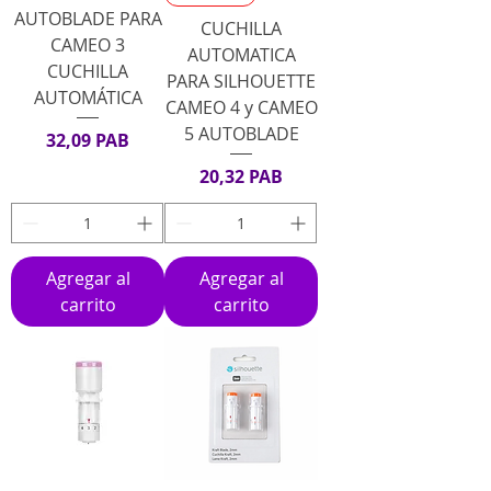
AUTOBLADE PARA
CUCHILLA
CAMEO 3
AUTOMATICA
CUCHILLA
PARA SILHOUETTE
AUTOMÁTICA
CAMEO 4 y CAMEO
5 AUTOBLADE
Precio
32,09 PAB
Precio
20,32 PAB
Agregar al
Agregar al
carrito
carrito