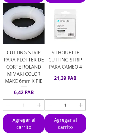
CUTTING STRIP
SILHOUETTE
PARA PLOTTER DE
CUTTING STRIP
CORTE ROLAND
PARA CAMEO 4
MIMAKI COLOR
Precio
21,39 PAB
MAKE 6mm X PIE
Precio
6,42 PAB
Agregar al
Agregar al
carrito
carrito