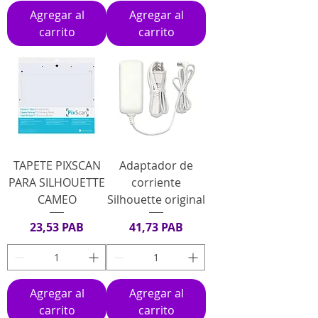
Agregar al
Agregar al
carrito
carrito
TAPETE PIXSCAN
Adaptador de
PARA SILHOUETTE
corriente
CAMEO
Silhouette original
Precio
Precio
23,53 PAB
41,73 PAB
Agregar al
Agregar al
carrito
carrito