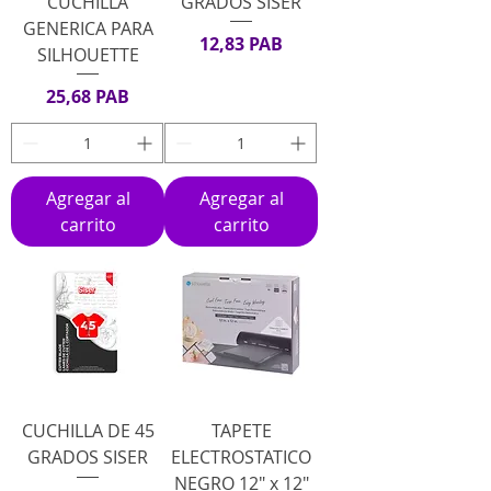
CUCHILLA
GRADOS SISER
GENERICA PARA
Precio
12,83 PAB
SILHOUETTE
Precio
25,68 PAB
Agregar al
Agregar al
carrito
carrito
CUCHILLA DE 45
TAPETE
GRADOS SISER
ELECTROSTATICO
NEGRO 12" x 12"