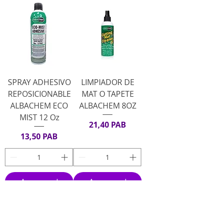
SPRAY ADHESIVO
LIMPIADOR DE
REPOSICIONABLE
MAT O TAPETE
ALBACHEM ECO
ALBACHEM 8OZ
MIST 12 Oz
Precio
21,40 PAB
Precio
13,50 PAB
Agregar al
Agregar al
carrito
carrito