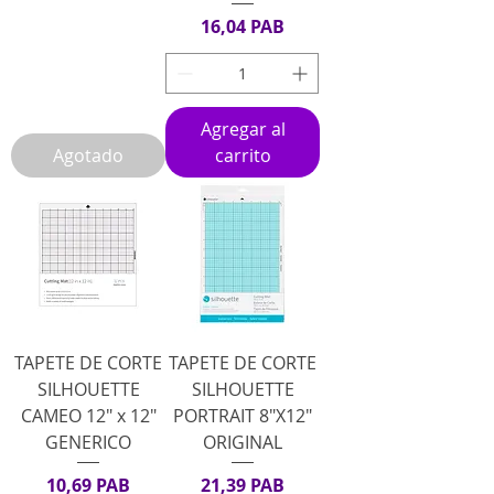
Precio
16,04 PAB
Agregar al
Agotado
carrito
TAPETE DE CORTE
TAPETE DE CORTE
SILHOUETTE
SILHOUETTE
CAMEO 12" x 12"
PORTRAIT 8"X12"
GENERICO
ORIGINAL
Precio
Precio
10,69 PAB
21,39 PAB