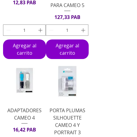
Precio
12,83 PAB
PARA CAMEO 5
Precio
127,33 PAB
Agregar al
Agregar al
carrito
carrito
ADAPTADORES
PORTA PLUMAS
CAMEO 4
SILHOUETTE
CAMEO 4 Y
Precio
16,42 PAB
PORTRAIT 3