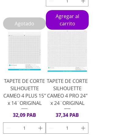
Agregar al
Agotado
carrito
TAPETE DE CORTE
TAPETE DE CORTE
SILHOUETTE
SILHOUETTE
CAMEO 4 PLUS 15"
CAMEO 4 PRO 24"
x 14¨ORIGINAL
x 24¨ORIGINAL
Precio
Precio
32,09 PAB
37,34 PAB