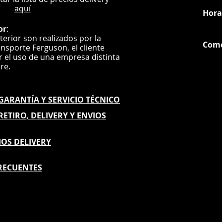
aquí
Hora
or
:
nterior son realizados por la
Com
ansporte Ferguson, el
cliente
ar el uso de una empresa distinta
G
ere.
E GARANTÍA
Y SERVICIO TÉCNICO
 RETIRO, DELIVERY Y ENVIOS
IOS DELIVERY
RECUENTES