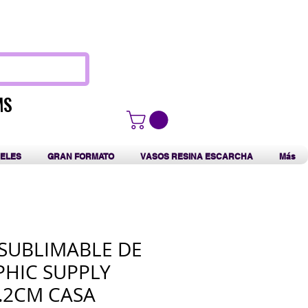
F
MS
MS
ELES
GRAN FORMATO
VASOS RESINA ESCARCHA
Más
SUBLIMABLE DE
HIC SUPPLY
5.2CM CASA