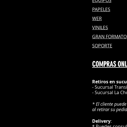
EQUIPOS
PAPELES
WER
VINILES
GRAN FOR
MATO
SOPORTE
COMPRAS ONL
Retiros en sucu
- Sucursal Trans
- Sucursal La Ch
* El cliente puede
al retirar su pedi
Delivery
* Puedes cons