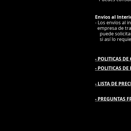
Envíos
al Interi
- Los envíos al i
e
mpre
sa de tr
puede solicit
si así lo requi
- POLITICAS D
- POLITICAS DE
- L
ISTA DE PREC
- PREGUNTAS F