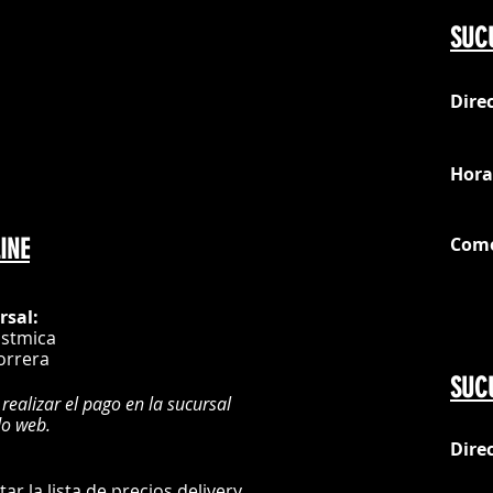
SUC
Dire
loc
Hora
Com
INE
G
rsal:
istmica
orrera
SUC
 realizar el pago en la sucursal
do web.
Dire
:
L
ultar la lista de precios delivery