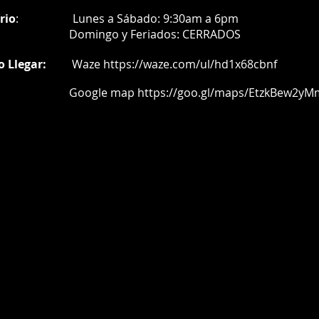
rio
:
Lunes a Sábado: 9:30am a 6pm
Do
mingo y Feriados:
CERRADOS
o Llegar:
Waze
https://waze.com/ul/hd1x68cbnf
oogle map
https://goo.gl/maps/EtzkBew2yM