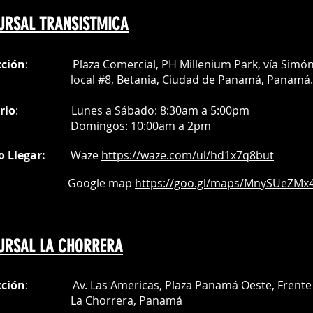
URSAL TRANSISTMICA
cción
: Plaza Comercial, PH Millenium Park, vía Simó
al #8, Betania, Ciudad de Panamá, Panamá.
rio
:
Lunes a Sábado: 8:30am a 5:00pm
Do
mingos:
10:00am a 2pm
o Llegar:
Waze
https://waze.com/
ul/hd1x7q
8but
oogle map
https://goo.gl/maps/MnySUeZMx4
URSAL LA CHORRERA
cción
: Av. Las Americas, Plaza Panamá Oeste, Frente 
a Chorrera,
Panamá