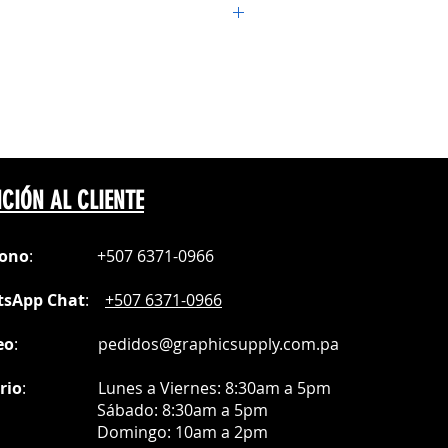
bles
rios de uso diario?
RATURAS HACIENDO CLICK
AQUI
hol borde de la superficie, y quitar
s creadas por el corte.
mpresa, imagen corporativa y
5°C
seg
ores imágenes de sus seres
do espejo
ocasiones especiales.
CIÓN AL CLIENTE
fono
:
+507 6371-0966
sApp Chat
:
+507 6371-0966
eo
:
pedidos@graphicsupply.com.pa
rio
:
Lunes a Viernes: 8:30am a
5pm
ábado
: 8:30am a 5pm
mingo: 10am a 2pm