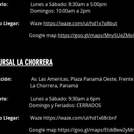
rio
:
Lunes a Sábado: 8:30am a 5:00pm
Do
mingos:
10:00am a 2pm
o Llegar:
Waze
https://waze.com/
ul/hd1x7q
8but
oogle map
https://goo.gl/maps/MnySUeZMx4
URSAL LA CHORRERA
cción
: Av. Las Americas, Plaza Panamá Oeste, Frente 
a Chorrera,
Panamá
rio
:
Lunes a Sábado: 9:30am a 6pm
Do
mingo y Feriados:
CERRADOS
o Llegar:
Waze
https://waze.com/ul/hd1x68cbnf
oogle map
https://goo.gl/maps/EtzkBew2yM