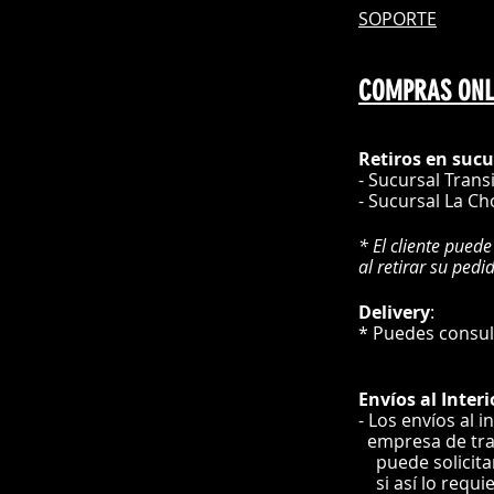
SOPORTE
COMPRAS ONL
Retiros en sucu
- Sucursal Trans
- Sucursal La Ch
* El cliente puede
al retirar su pedi
Delivery
* Puedes cons
Envíos
al Interi
- Los envíos al i
e
mpre
sa de tr
puede solicit
si así lo requi