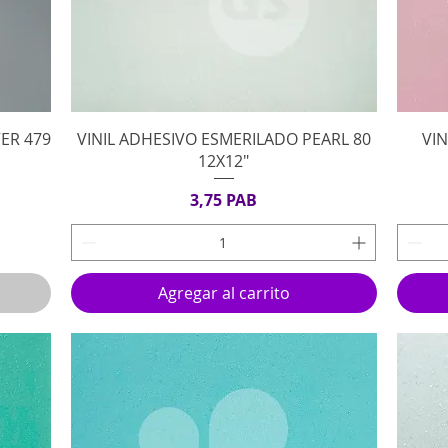
Vista rápida
ER 479
VINIL ADHESIVO ESMERILADO PEARL 80
VI
12X12"
Precio
3,75 PAB
Agregar al carrito