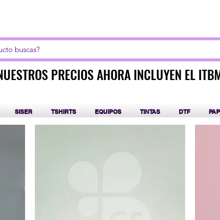
LICK AQUI PARA CURSOS DE SUBLIMACIÓN Y DT
NUESTROS PRECIOS AHORA INCLUYEN EL ITB
NUESTROS PRECIOS AHORA INCLUYEN EL ITB
SISER
TSHIRTS
EQUIPOS
TINTAS
DTF
PAP