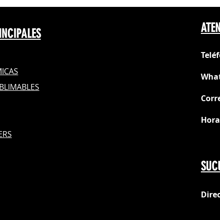
ATEN
INCIPALES
Telé
ICAS
What
BLIMABLES
Corr
Hora
S
ERS
Do
SUC
Dire
loc