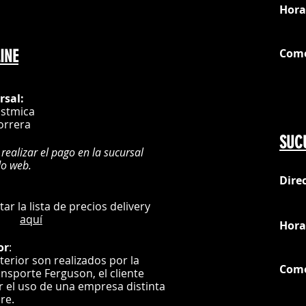
Hora
Com
INE
G
rsal:
istmica
orrera
SUC
 realizar el pago en la sucursal
do web.
Dire
:
L
ultar la lista de precios delivery
aquí
Hora
or
:
nterior son realizados por la
Com
ansporte Ferguson, el
cliente
ar el uso de una empresa distinta
G
ere.