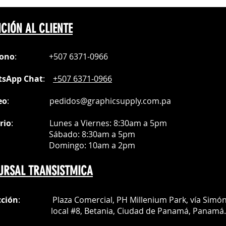
CIÓN AL CLIENTE
fono
:
+507 6371-0966
sApp Chat
:
+507 6371-0966
eo
:
pedidos@graphicsupply.com.pa
rio
:
Lunes a Viernes: 8:30am a
5pm
ábado
: 8:30am a 5pm
mingo: 10am a 2pm
URSAL TRANSISTMICA
cción
: Plaza Comercial, PH Millenium Park, vía Simó
al #8, Betania, Ciudad de Panamá, Panamá.