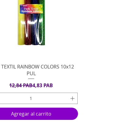
Vista rápida
 TEXTIL RAINBOW COLORS 10x12
PUL
Precio
Precio de oferta
12,84 PAB
4,83 PAB
Agregar al carrito