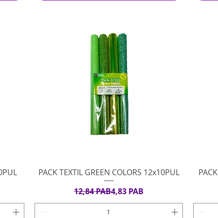
Vista rápida
10PUL
PACK TEXTIL GREEN COLORS 12x10PUL
PACK
rta
Precio
Precio de oferta
12,84 PAB
4,83 PAB