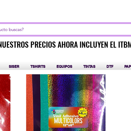
LICK AQUI PARA CURSOS DE SUBLIMACIÓN Y DT
NUESTROS PRECIOS AHORA INCLUYEN EL ITB
NUESTROS PRECIOS AHORA INCLUYEN EL ITB
SISER
TSHIRTS
EQUIPOS
TINTAS
DTF
PAP