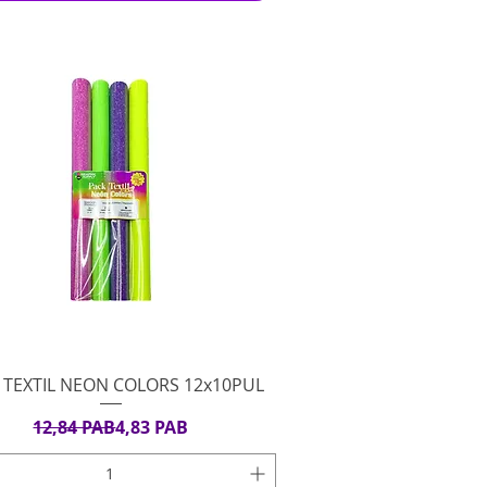
Vista rápida
 TEXTIL NEON COLORS 12x10PUL
Precio
Precio de oferta
12,84 PAB
4,83 PAB