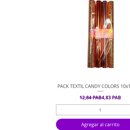
Vista rápida
PACK TEXTIL CANDY COLORS 10x
Precio
Precio de ofe
12,84 PAB
4,83 PAB
Agregar al carrito