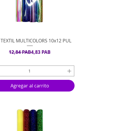
Vista rápida
 TEXTIL MULTICOLORS 10x12 PUL
Precio
Precio de oferta
12,84 PAB
4,83 PAB
Agregar al carrito