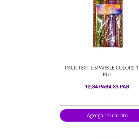
Vista rápida
PACK TEXTIL SPARKLE COLORS 
PUL
Precio
Precio de ofe
12,84 PAB
4,83 PAB
Agregar al carrito