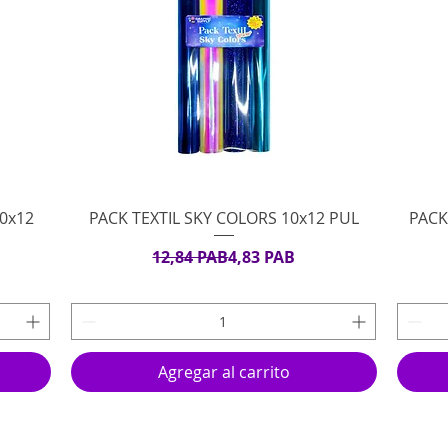
Vista rápida
10x12
PACK TEXTIL SKY COLORS 10x12 PUL
PACK
Precio
Precio de oferta
12,84 PAB
4,83 PAB
rta
Agregar al carrito