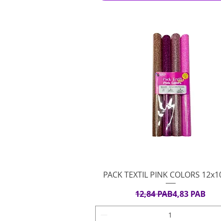
Vista rápida
PACK TEXTIL PINK COLORS 12x
Precio
Precio de ofe
12,84 PAB
4,83 PAB