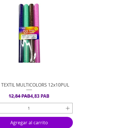
Vista rápida
 TEXTIL MULTICOLORS 12x10PUL
Precio
Precio de oferta
12,84 PAB
4,83 PAB
Agregar al carrito