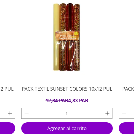
Vista rápida
12 PUL
PACK TEXTIL SUNSET COLORS 10x12 PUL
PACK
rta
Precio
Precio de oferta
12,84 PAB
4,83 PAB
Agregar al carrito