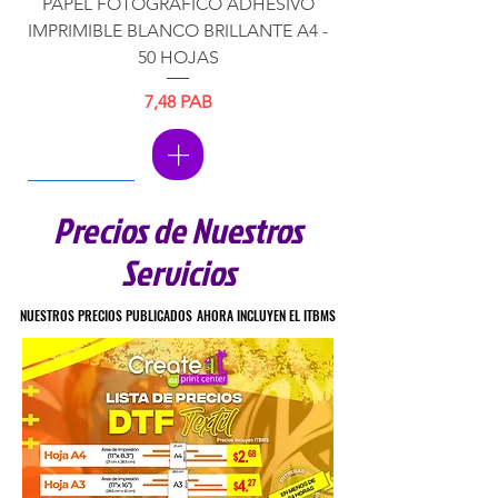
PAPEL FOTOGRAFICO ADHESIVO
IMPRIMIBLE BLANCO BRILLANTE A4 -
50 HOJAS
7,48 PAB
Precio
IMPERMEABLE
Precios de Nuestros
Servicios
NUESTROS PRECIOS PUBLICADOS AHORA INCLUYEN EL ITBMS
NUESTROS PRECIOS PUBLICADOS AHORA INCLUYEN EL ITBMS